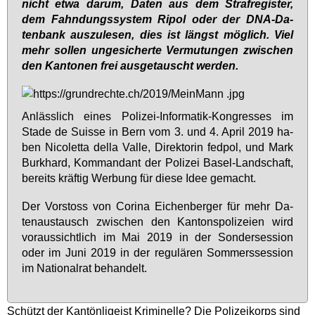
nicht et­wa dar­um, Da­ten aus dem Straf­re­gis­ter,
dem Fahn­dungs­sys­tem Ri­pol oder der DNA-Da­
ten­bank aus­zu­le­sen, dies ist längst mög­lich. Viel
mehr sol­len un­ge­si­cher­te Ver­mu­tun­gen zwi­schen
den Kan­to­nen frei aus­ge­tauscht wer­den.
An­läss­lich ei­nes Po­li­zei-In­for­ma­tik-Kon­gres­ses im
Sta­de de Su­is­se in Bern vom 3. und 4. April 2019 ha­
ben Ni­colet­ta del­la Val­le, Di­rek­to­rin fed­pol, und Mark
Burk­hard, Kom­man­dant der Po­li­zei Ba­sel-Land­schaft,
be­reits kräf­tig Wer­bung für die­se Idee ge­macht.
Der Vor­stoss von Co­ri­na Ei­chen­ber­ger für mehr Da­
ten­aus­tausch zwi­schen den Kan­tons­po­li­zei­en wird
vor­aus­sicht­lich im Mai 2019 in der Son­der­ses­si­on
oder im Ju­ni 2019 in der re­gu­lä­ren Som­mers­ses­si­on
im Na­tio­nal­rat be­han­delt.
Schützt der Kantönligeist Kriminelle? Die Polizeikorps sind