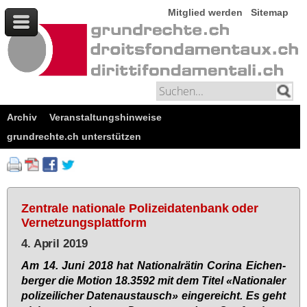
Mitglied werden
Sitemap
Archiv
Veranstaltungshinweise
grundrechte.ch unterstützen
Zentrale nationale Polizeidatenbank oder
Vernetzungsplattform
4. April 2019
Am 14. Ju­ni 2018 hat Na­tio­nal­rä­tin Co­ri­na Ei­chen­
ber­ger die Mo­ti­on 18.3592 mit dem Ti­tel «Na­tio­na­ler
po­li­zei­li­cher Da­ten­aus­tausch» ein­ge­reicht. Es geht