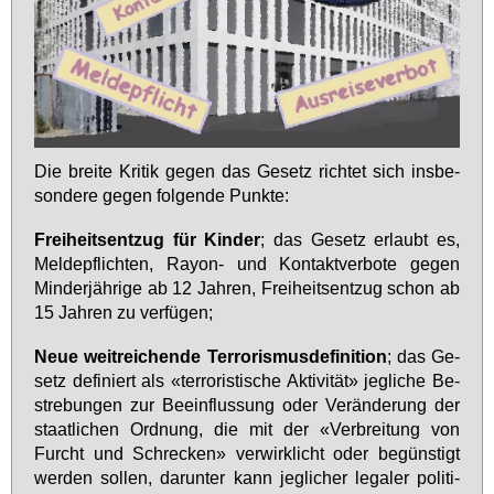
Die brei­te Kri­tik ge­gen das Ge­setz rich­tet sich ins­be­
son­de­re ge­gen fol­gen­de Punk­te:
Frei­heits­ent­zug für Kin­der
; das Ge­setz er­laubt es,
Mel­de­pflich­ten, Rayon- und Kon­takt­ver­bo­te ge­gen
Min­der­jäh­ri­ge ab 12 Jah­ren, Frei­heits­ent­zug schon ab
15 Jah­ren zu ver­fü­gen;
Neue weit­rei­chen­de Ter­ro­ris­mus­de­fi­ni­ti­on
; das Ge­
setz de­fi­niert als «ter­ro­ris­ti­sche Ak­ti­vi­tät» jeg­li­che Be­
stre­bun­gen zur Be­ein­flus­sung oder Ver­än­de­rung der
staat­li­chen Ord­nung, die mit der «Ver­brei­tung von
Furcht und Schre­cken» ver­wirk­licht oder be­güns­tigt
wer­den sol­len, dar­un­ter kann jeg­li­cher le­ga­ler po­li­ti­