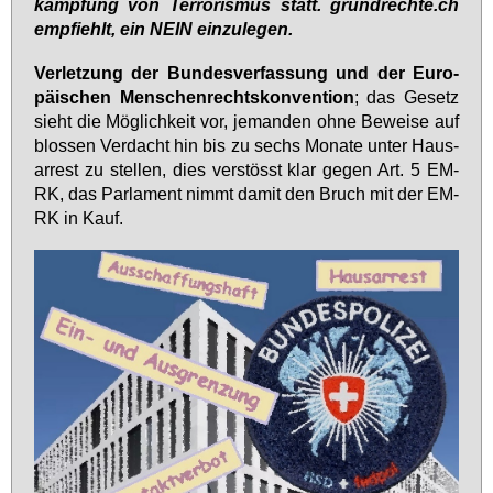
kämp­fung von Ter­ro­ris­mus statt. grund­rech­te.ch
emp­fiehlt, ein NEIN ein­zu­le­gen.
Ver­let­zung der Bun­des­ver­fas­sung und der Eu­ro­
päi­schen Men­schen­rechts­kon­ven­ti­on
; das Ge­setz
sieht die Mög­lich­keit vor, je­man­den oh­ne Be­wei­se auf
blos­sen Ver­dacht hin bis zu sechs Mo­na­te un­ter Haus­
ar­rest zu stel­len, dies ver­stösst klar ge­gen Art. 5 EM­
RK, das Par­la­ment nimmt da­mit den Bruch mit der EM­
RK in Kauf.