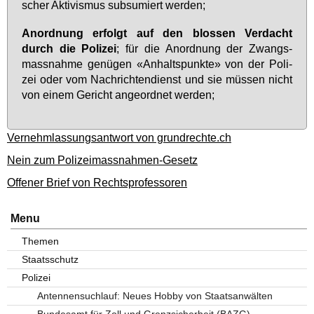
scher Ak­ti­vis­mus sub­su­miert wer­den;
An­ord­nung er­folgt auf den blos­sen Ver­dacht
durch die Po­li­zei
; für die An­ord­nung der Zwangs­
mass­nah­me ge­nü­gen «An­halts­punk­te» von der Po­li­
zei oder vom Nach­rich­ten­dienst und sie müs­sen nicht
von ei­nem Ge­richt an­ge­ord­net wer­den;
Vernehmlassungsantwort von grundrechte.ch
Nein zum Polizeimassnahmen-Gesetz
Offener Brief von Rechtsprofessoren
Menu
Themen
Staatsschutz
Polizei
Antennensuchlauf: Neues Hobby von Staatsanwälten
Bundesamt für Zoll und Grenzsicherheit (BAZG)