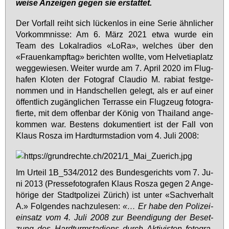
wei­se An­zei­gen ge­gen sie er­stat­tet.
Der Vor­fall reiht sich lü­cken­los in ei­ne Se­rie ähn­li­cher
Vor­komm­nis­se: Am 6. März 2021 et­wa wur­de ein
Team des Lo­kal­ra­di­os «Lo­Ra», wel­ches über den
«Frau­en­kampf­tag» be­rich­ten woll­te, vom Hel­ve­tia­platz
weg­ge­wie­sen. Wei­ter wur­de am 7. April 2020 im Flug­
ha­fen Klo­ten der Fo­to­graf Clau­dio M. ra­bi­at fest­ge­
nom­men und in Hand­schel­len ge­legt, als er auf ei­ner
öf­fent­lich zu­gäng­li­chen Ter­ras­se ein Flug­zeug fo­to­gra­
fier­te, mit dem of­fen­bar der Kö­nig von Thai­land an­ge­
kom­men war. Bes­tens do­ku­men­tiert ist der Fall von
Klaus Ros­za im Hard­turm­sta­di­on vom 4. Ju­li 2008:
Im Ur­teil 1B_534/2012 des Bun­des­ge­richts vom 7. Ju­
ni 2013 (Pres­se­fo­to­gra­fen Klaus Ros­za ge­gen 2 An­ge­
hö­ri­ge der Stadt­po­li­zei Zü­rich) ist un­ter «Sach­ver­halt
A.» Fol­gen­des nach­zu­le­sen:
«… Er ha­be den Po­li­zei­
ein­satz vom 4. Ju­li 2008 zur Be­en­di­gung der Be­set­
zung des Hard­turm­sta­di­ons durch Ak­ti­vis­ten fo­to­gra­