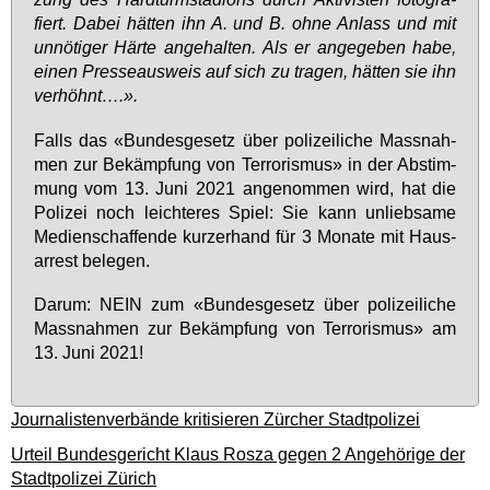
fiert. Da­bei hät­ten ihn A. und B. oh­ne An­lass und mit
un­nö­ti­ger Här­te an­ge­hal­ten. Als er an­ge­ge­ben ha­be,
ei­nen Pres­se­aus­weis auf sich zu tra­gen, hät­ten sie ihn
ver­höhnt….».
Falls das «Bun­des­ge­setz über po­li­zei­li­che Mass­nah­
men zur Be­kämp­fung von Ter­ro­ris­mus» in der Ab­stim­
mung vom 13. Ju­ni 2021 an­ge­nom­men wird, hat die
Po­li­zei noch leich­te­res Spiel: Sie kann un­lieb­sa­me
Me­di­en­schaf­fen­de kur­zer­hand für 3 Mo­na­te mit Haus­
ar­rest be­le­gen.
Dar­um: NEIN zum «Bun­des­ge­setz über po­li­zei­li­che
Mass­nah­men zur Be­kämp­fung von Ter­ro­ris­mus» am
13. Ju­ni 2021!
Journalistenverbände kritisieren Zürcher Stadtpolizei
Urteil Bundesgericht Klaus Rosza gegen 2 Angehörige der
Stadtpolizei Zürich