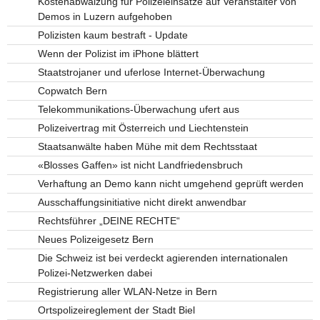
Kostenabwälzung für Polizeieinsätze auf Veranstalter von
Demos in Luzern aufgehoben
Polizisten kaum bestraft - Update
Wenn der Polizist im iPhone blättert
Staatstrojaner und uferlose Internet-Überwachung
Copwatch Bern
Telekommunikations-Überwachung ufert aus
Polizeivertrag mit Österreich und Liechtenstein
Staatsanwälte haben Mühe mit dem Rechtsstaat
«Blosses Gaffen» ist nicht Landfriedensbruch
Verhaftung an Demo kann nicht umgehend geprüft werden
Ausschaffungsinitiative nicht direkt anwendbar
Rechtsführer „DEINE RECHTE“
Neues Polizeigesetz Bern
Die Schweiz ist bei verdeckt agierenden internationalen
Polizei-Netzwerken dabei
Registrierung aller WLAN-Netze in Bern
Ortspolizeireglement der Stadt Biel