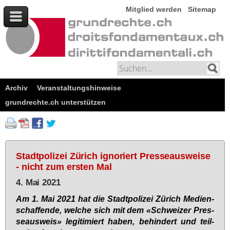
Mitglied werden
Sitemap
Archiv
Veranstaltungshinweise
grundrechte.ch unterstützen
Stadtpolizei Zürich ignoriert Presseausweise
- nicht zum ersten Mal
4. Mai 2021
Am 1. Mai 2021 hat die Stadt­po­li­zei Zü­rich Me­di­en­
schaf­fen­de, wel­che sich mit dem «Schwei­zer Pres­
se­aus­weis» le­gi­ti­miert ha­ben, be­hin­dert und teil­