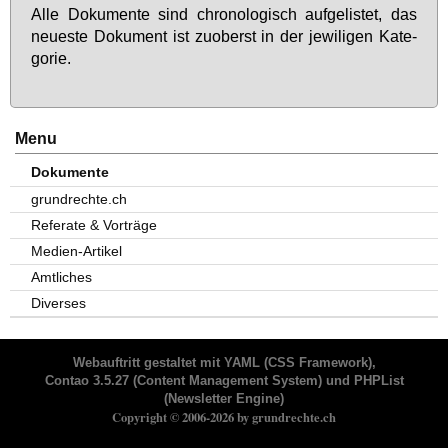
Al­le Do­ku­men­te sind chro­no­lo­gisch auf­ge­lis­tet, das
neu­es­te Do­ku­ment ist zu­oberst in der je­wi­li­gen Ka­te­
go­rie.
Menu
Dokumente
grundrechte.ch
Referate & Vorträge
Medien-Artikel
Amtliches
Diverses
Webauftritt gestaltet mit
YAML
(CSS Framework),
Contao 3.5.27
(Content Management System) und
PHPList
(Newsletter Engine)
Copyright © 2006-2026 by grundrechte.ch