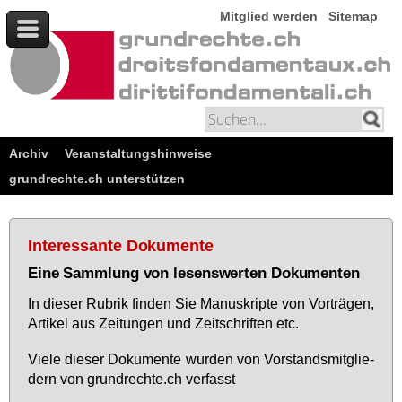
Mitglied werden
Sitemap
Archiv
Veranstaltungshinweise
grundrechte.ch unterstützen
Interessante Dokumente
Eine Sammlung von lesenswerten Dokumenten
In die­ser Ru­brik fin­den Sie Ma­nu­skrip­te von Vor­trä­gen,
Ar­ti­kel aus Zei­tun­gen und Zeit­schrif­ten etc.
Vie­le die­ser Do­ku­men­te wur­den von Vor­stands­mit­glie­
dern von grund­rech­te.ch ver­fasst