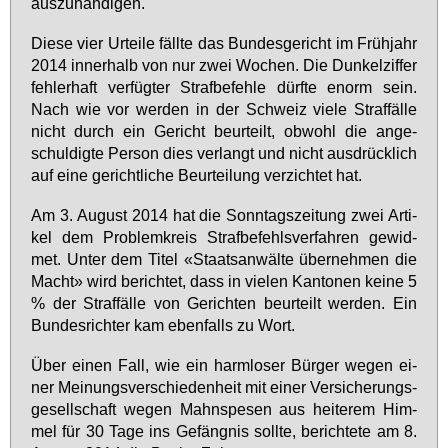
aus­zu­hän­di­gen.
Die­se vier Ur­tei­le fäll­te das Bun­des­ge­richt im Früh­jahr
2014 in­ner­halb von nur zwei Wo­chen. Die Dun­kel­zif­fer
feh­ler­haft ver­füg­ter Straf­be­feh­le dürf­te enorm sein.
Nach wie vor wer­den in der Schweiz vie­le Straf­fäl­le
nicht durch ein Ge­richt be­ur­teilt, ob­wohl die an­ge­
schul­dig­te Per­son dies ver­langt und nicht aus­drück­lich
auf ei­ne ge­richt­li­che Be­ur­tei­lung ver­zich­tet hat.
Am 3. Au­gust 2014 hat die Sonn­tags­zei­tung zwei Ar­ti­
kel dem Pro­blem­kreis Straf­be­fehls­ver­fah­ren ge­wid­
met. Un­ter dem Ti­tel «Staats­an­wäl­te über­neh­men die
Macht» wird be­rich­tet, dass in vie­len Kan­to­nen kei­ne 5
% der Straf­fäl­le von Ge­rich­ten be­ur­teilt wer­den. Ein
Bun­des­rich­ter kam eben­falls zu Wort.
Über ei­nen Fall, wie ein harm­lo­ser Bür­ger we­gen ei­
ner Mei­nungs­ver­schie­den­heit mit ei­ner Ver­si­che­rungs­
ge­sell­schaft we­gen Mahn­spe­sen aus hei­te­rem Him­
mel für 30 Ta­ge ins Ge­fäng­nis soll­te, be­rich­te­te am 8.