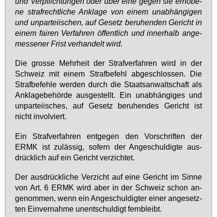
und Ver­pflich­tun­gen oder über ei­ne ge­gen sie er­ho­be­
ne straf­recht­li­che An­kla­ge von ei­nem un­ab­hän­gi­gen
und un­par­tei­ischen, auf Ge­setz be­ru­hen­den Ge­richt in
ei­nem fai­ren Ver­fah­ren öf­fent­lich und in­ner­halb an­ge­
mes­se­ner Frist ver­han­delt wird.
Die gros­se Mehr­heit der Straf­ver­fah­ren wird in der
Schweiz mit ei­nem Straf­be­fehl ab­ge­schlos­sen. Die
Straf­be­feh­le wer­den durch die Staats­an­walt­schaft als
An­kla­ge­be­hör­de aus­ge­stellt. Ein un­ab­hän­gi­ges und
un­par­tei­isches, auf Ge­setz be­ru­hen­des Ge­richt ist
nicht in­vol­viert.
Ein Straf­ver­fah­ren ent­ge­gen den Vor­schrif­ten der
ERMK ist zu­läs­sig, so­fern der An­ge­schul­dig­te aus­
drück­lich auf ein Ge­richt ver­zich­tet.
Der aus­drück­li­che Ver­zicht auf ei­ne Ge­richt im Sin­ne
von Art. 6 ERMK wird aber in der Schweiz schon an­
ge­nom­men, wenn ein An­ge­schul­dig­ter ei­ner an­ge­setz­
ten Ein­ver­nah­me un­ent­schul­digt fern­bleibt.