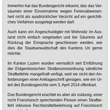
Im­mer­hin hat das Bun­des­ge­richt er­kannt, das das Ver­
säu­men ei­ner Ein­ver­nah­me we­gen Fe­ri­en­ab­we­sen­
heit nicht als aus­drück­li­cher Ver­zicht auf ein ge­richt­li­
ches Ver­fah­ren aus­ge­legt wer­den darf.
Auch kann ein An­ge­schul­dig­ter mit Wohn­sitz im Aus­
land nicht ein­fach vor­ge­la­den und bei Säum­nis auf
Rück­zug der Ein­spra­che ge­schlos­sen wer­den, wie
dies die Staats­an­walt­schaft des Kan­tons Uri ger­ne
möch­te.
Im Kan­ton Lu­zern wur­den ver­mut­lich seit Ein­füh­rung
der Eid­ge­nös­si­schen Straf­pro­zess­ord­nung sämt­li­che
Straf­be­feh­le man­gel­haft ver­fügt, weil sie nicht den An­
for­de­run­gen ei­ner An­kla­ge­schrift ge­nü­gen, wie ein Ur­
teil des Bun­des­ge­richts vom 3. April 2014 of­fen­bart.
Das Bun­des­ge­richt er­ach­tet es aber als zu­läs­sig, ei­ner
nicht Fran­zö­sisch spre­chen­den Per­son ei­nen Straf­be­
fehl in­klu­si­ve Rechts­mit­tel­be­leh­rung auf Fran­zö­sisch