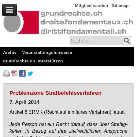
Mitglied werden
Sitemap
Archiv
Veranstaltungshinweise
grundrechte.ch unterstützen
Problemzone Strafbefehlsverfahren
7. April 2014
Ar­ti­kel 6 ERMK (Recht auf ein fai­res Ver­fah­ren) lau­tet:
Je­de Per­son hat ein Recht dar­auf, dass über Strei­tig­
kei­ten in Be­zug auf ih­re zi­vil­recht­li­chen An­sprü­che