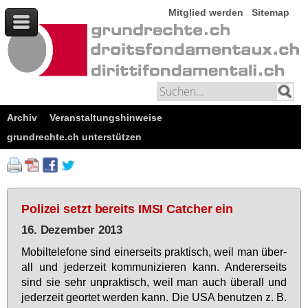
Mitglied werden
Sitemap
Archiv
Veranstaltungshinweise
grundrechte.ch unterstützen
Polizei setzt bereits IMSI Catcher ein
16. Dezember 2013
Mo­bil­te­le­fo­ne sind ei­ner­seits prak­tisch, weil man über­
all und je­der­zeit kom­mu­ni­zie­ren kann. An­de­rer­seits
sind sie sehr un­prak­tisch, weil man auch über­all und
je­der­zeit ge­or­tet wer­den kann. Die USA be­nut­zen z. B.