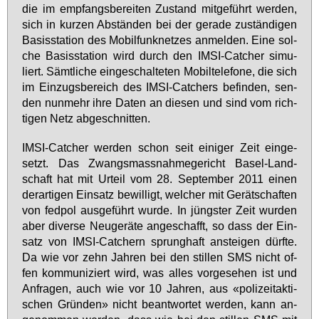
die im emp­fangs­be­rei­ten Zu­stand mit­ge­führt wer­den,
sich in kur­zen Ab­stän­den bei der ge­ra­de zu­stän­di­gen
Ba­sis­sta­ti­on des Mo­bil­funk­net­zes an­mel­den. Ei­ne sol­
che Ba­sis­sta­ti­on wird durch den IM­SI-Cat­cher si­mu­
liert. Sämt­li­che ein­ge­schal­te­ten Mo­bil­te­le­fo­ne, die sich
im Ein­zugs­be­reich des IM­SI-Cat­chers be­fin­den, sen­
den nun­mehr ih­re Da­ten an die­sen und sind vom rich­
ti­gen Netz ab­ge­schnit­ten.
IM­SI-Cat­cher wer­den schon seit ei­ni­ger Zeit ein­ge­
setzt. Das Zwangs­mass­nah­me­ge­richt Ba­sel-Land­
schaft hat mit Ur­teil vom 28. Sep­tem­ber 2011 ei­nen
der­ar­ti­gen Ein­satz be­wil­ligt, wel­cher mit Ge­rät­schaf­ten
von fed­pol aus­ge­führt wur­de. In jüngs­ter Zeit wur­den
aber di­ver­se Neu­ge­rä­te an­ge­schafft, so dass der Ein­
satz von IM­SI-Cat­chern sprung­haft an­stei­gen dürf­te.
Da wie vor zehn Jah­ren bei den stil­len SMS nicht of­
fen kom­mu­ni­ziert wird, was al­les vor­ge­se­hen ist und
An­fra­gen, auch wie vor 10 Jah­ren, aus «po­li­zei­t­ak­ti­
schen Grün­den» nicht be­ant­wor­tet wer­den, kann an­