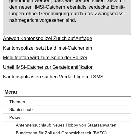
ge­nom­men wer­den, dass wie bei den stil­len SMS mit
den neu­en IM­SI-Cat­chern eben­falls ver­deck­te Er­mitt­
lun­gen oh­ne Ge­neh­mi­gung durch das Zwangs­mass­
nah­me­ge­richt vor­ge­se­hen sind.
Antwort Kantonspolizei Zürich auf Anfrage
Kantonspolizei setzt bald Imsi-Catcher ein
Mobiltelefon wird zum Spion der Polizei
Urteil IMSI-Catcher zur Geräteidentifikation
Kantonspolizisten suchen Verdächtige mit SMS
Menu
Themen
Staatsschutz
Polizei
Antennensuchlauf: Neues Hobby von Staatsanwälten
Bundesamt für Zoll und Grenzsicherheit (BAZG)