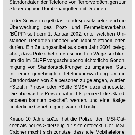
Stand­ort­da­ten der Te­le­fo­ne von Ter­ror­ver­däch­ti­gen zur
Steue­rung von Bom­ben­an­grif­fen mit Droh­nen.
In der Schweiz re­gelt das Bun­des­ge­setz be­tref­fend die
Über­wa­chung des Post- und Fern­mel­de­ver­kehrs
(BÜPF) seit dem 1. Ja­nu­ar 2002, un­ter wel­chen Um­
stän­den Be­hör­den In­ha­ber von Mo­bil­te­le­fo­nen or­ten
dür­fen. Ein Zei­tungs­ar­ti­kel aus dem Jahr 2004 be­legt
aber, dass Po­li­zei­be­hör­den schon früh We­ge such­ten,
um die im BÜPF vor­ge­schrie­be­ne rich­ter­li­che Ge­neh­
mi­gung von Stand­ort­ab­klä­run­gen zu um­ge­hen. Statt
mit ei­ner ge­neh­mig­ten Te­le­fon­über­wa­chung an die
Stand­ort­da­ten von Ziel­per­so­nen zu ge­lan­gen, wur­den
«Ste­alth Pings» oder «Stil­le SMS» da­zu ein­ge­setzt.
Die über­wach­te Per­son hat nichts ge­merkt, die Stand­
ort­da­ten konn­ten be­schafft wer­den, und ei­ne läs­ti­ge
rich­ter­li­che Ge­neh­mi­gung war nicht nö­tig.
Knapp 10 Jah­re spä­ter hat die Po­li­zei den IM­SI-Cat­
cher als neu­es Spiel­zeug für sich ent­deckt. Der IM­SI-
Cat­cher macht sich zu­nut­ze, dass al­le Mo­bil­te­le­fo­ne,