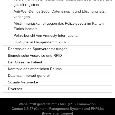
gezielt registriert
Anti-Wef-Demos 2008: Dateneinsicht und Löschung jetzt
verlangen
Abstimmungskampf gegen das Polizeigesetz im Kanton
Zürich lanciert
Polizeibericht von Amnesty International
G8-Gipfel in Heiligendamm 2007
Repression an Sportveranstaltungen
Biometrische Ausweise und RFID
Der Gläserne Patient
Kontrolle des öffentlichen Raums
Datensammelwut generell
Soziale Netzwerke
Diverses
Webauftritt gestaltet mit
YAML
(CSS Framework),
Contao 3.5.27
(Content Management System) und
PHPList
(Newsletter Engine)