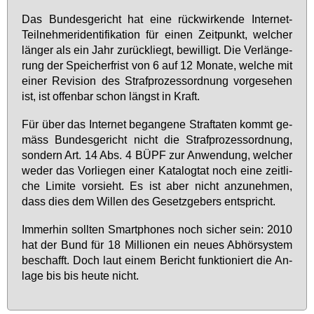
Das Bun­des­ge­richt hat ei­ne rück­wir­ken­de In­ter­net-
Teil­neh­me­ri­den­ti­fi­ka­ti­on für ei­nen Zeit­punkt, wel­cher
län­ger als ein Jahr zu­rück­liegt, be­wil­ligt. Die Ver­län­ge­
rung der Spei­cher­frist von 6 auf 12 Mo­na­te, wel­che mit
ei­ner Re­vi­si­on des Straf­pro­zess­ord­nung vor­ge­se­hen
ist, ist of­fen­bar schon längst in Kraft.
Für über das In­ter­net be­gan­ge­ne Straf­ta­ten kommt ge­
mäss Bun­des­ge­richt nicht die Straf­pro­zess­ord­nung,
son­dern Art. 14 Abs. 4 BÜPF zur An­wen­dung, wel­cher
we­der das Vor­lie­gen ei­ner Ka­ta­log­tat noch ei­ne zeit­li­
che Li­mi­te vor­sieht. Es ist aber nicht an­zu­neh­men,
dass dies dem Wil­len des Ge­setz­ge­bers ent­spricht.
Im­mer­hin soll­ten Smart­pho­nes noch si­cher sein: 2010
hat der Bund für 18 Mil­lio­nen ein neu­es Ab­hör­sys­tem
be­schafft. Doch laut ei­nem Be­richt funk­tio­niert die An­
la­ge bis bis heu­te nicht.