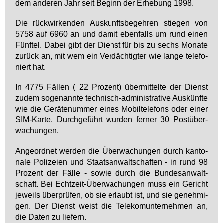
dem an­de­ren Jahr seit Be­ginn der Er­he­bung 1998.
Die rück­wir­ken­den Aus­kunfts­be­geh­ren stie­gen von
5758 auf 6960 an und da­mit eben­falls um rund ei­nen
Fünf­tel. Da­bei gibt der Dienst für bis zu sechs Mo­na­te
zu­rück an, mit wem ein Ver­däch­tig­ter wie lan­ge te­le­fo­
niert hat.
In 4775 Fäl­len ( 22 Pro­zent) über­mit­tel­te der Dienst
zu­dem so­ge­nann­te tech­nisch-ad­mi­nis­tra­ti­ve Aus­künf­te
wie die Ge­rä­te­num­mer ei­nes Mo­bil­te­le­fons oder ei­ner
SIM-Kar­te. Durch­ge­führt wur­den fer­ner 30 Po­st­über­
wa­chun­gen.
An­ge­ord­net wer­den die Über­wa­chun­gen durch kan­to­
na­le Po­li­zei­en und Staats­an­walt­schaf­ten - in rund 98
Pro­zent der Fäl­le - so­wie durch die Bun­des­an­walt­
schaft. Bei Echt­zeit-Über­wa­chun­gen muss ein Ge­richt
je­weils über­prü­fen, ob sie er­laubt ist, und sie ge­neh­mi­
gen. Der Dienst weist die Te­le­kom­un­ter­neh­men an,
die Da­ten zu lie­fern.