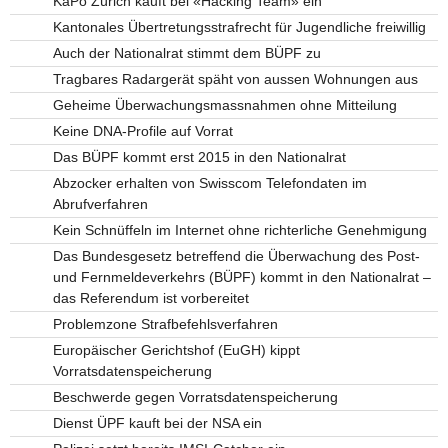
KaPo Zürich kauft bei «Hacking Team» ein
Kantonales Übertretungsstrafrecht für Jugendliche freiwillig
Auch der Nationalrat stimmt dem BÜPF zu
Tragbares Radargerät späht von aussen Wohnungen aus
Geheime Überwachungsmassnahmen ohne Mitteilung
Keine DNA-Profile auf Vorrat
Das BÜPF kommt erst 2015 in den Nationalrat
Abzocker erhalten von Swisscom Telefondaten im
Abrufverfahren
Kein Schnüffeln im Internet ohne richterliche Genehmigung
Das Bundesgesetz betreffend die Überwachung des Post-
und Fernmeldeverkehrs (BÜPF) kommt in den Nationalrat –
das Referendum ist vorbereitet
Problemzone Strafbefehlsverfahren
Europäischer Gerichtshof (EuGH) kippt
Vorratsdatenspeicherung
Beschwerde gegen Vorratsdatenspeicherung
Dienst ÜPF kauft bei der NSA ein