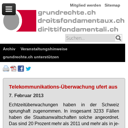
Mitglied werden
Sitemap
Archiv
Veranstaltungshinweise
grundrechte.ch unterstützen
Telekommunikations-Überwachung ufert aus
7. Februar 2013
Echt­zeit­über­wa­chun­gen ha­ben in der Schweiz
sprung­haft zu­ge­nom­men. In ins­ge­samt 3233 Fäl­len
ha­ben die Staats­an­walt­schaf­ten sol­che an­ge­ord­net.
Das sind 20 Pro­zent mehr als 2011 und mehr als in je­