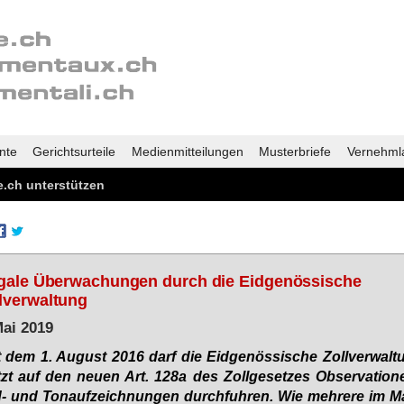
nte
Gerichtsurteile
Medienmitteilungen
Musterbriefe
Vernehml
.ch unterstützen
egale Überwachungen durch die Eidgenössische
lverwaltung
Mai 2019
t dem 1. Au­gust 2016 darf die Eid­ge­nös­si­sche Zoll­ver­wal­
zt auf den neu­en Art. 128a des Zoll­ge­set­zes Ob­ser­va­tio­n
d- und Tonauf­zeich­nun­gen durch­fuh­ren. Wie meh­re­re im M