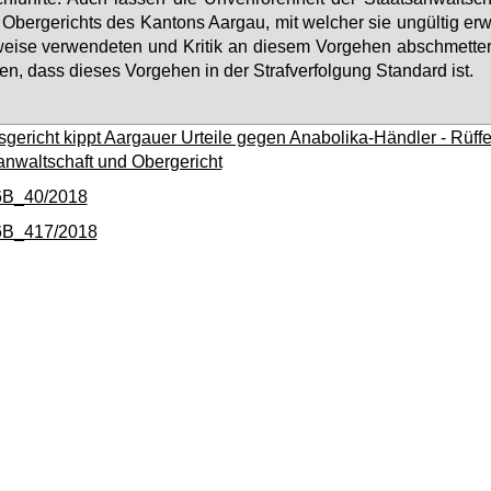
Ober­ge­richts des Kan­tons Aar­gau, mit wel­cher sie un­gül­tig er­w
ei­se ver­wen­de­ten und Kri­tik an die­sem Vor­ge­hen ab­schmet­ter­
en, dass die­ses Vor­ge­hen in der Straf­ver­fol­gung Stan­dard ist.
gericht kippt Aargauer Urteile gegen Anabolika-Händler - Rüffel
anwaltschaft und Obergericht
 6B_40/2018
 6B_417/2018