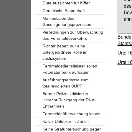
Gute Aussichten für Kiffer
des 
Genetische Sippenhaft
Be­w
Manipulation des
ah­n
Gesetzgebungsprozesses
Verordnungen zur Überwachung
Bundes
des Fernmeldeverkehrs
Staats
Richter haben nur eine
untergeordnete Rolle im
Urteil
Justizsystem
Urteil
Fernmeldedienstleister sollen
Fotodatenbank aufbauen
Ausführungserlasse zum
totalrevidierten BÜPF
Berner Polizei kritisiert zu
Unrecht Rückgang der DNA-
Entnahmen
Fernmeldeüberwachung kostet
Kailax Unlocker in Zürich
Keine Strafuntersuchung gegen