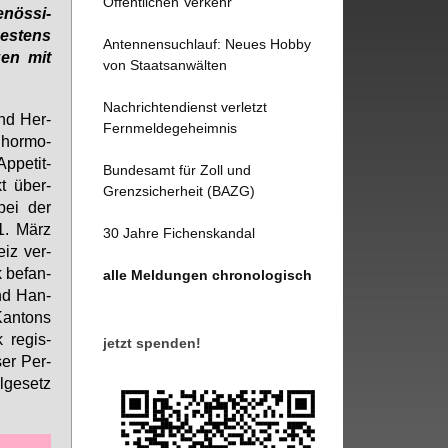
Öffentlichen Verkehr
­nös­si­
es­tens
Antennensuchlauf: Neues Hobby
gen mit
von Staatsanwälten
Nachrichtendienst verletzt
und Her­
Fernmeldegeheimnis
 hor­mo­
p­pe­tit­
Bundesamt für Zoll und
kt über­
Grenzsicherheit (BAZG)
 bei der
31. März
30 Jahre Fichenskandal
eiz ver­
k be­fan­
alle Meldungen chronologisch
und Han­
Kan­tons
 re­gis­
jetzt spenden!
­ser Per­
­ge­setz