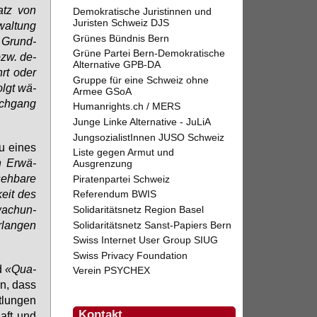
satz von
Demokratische Juristinnen und
Juristen Schweiz DJS
wal­tung
Grünes Bündnis Bern
n Grund­
Grüne Partei Bern-Demokratische
bzw. de­
Alternative GPB-DA
hrt oder
Gruppe für eine Schweiz ohne
olgt wä­
Armee GSoA
ach­gang
Humanrights.ch / MERS
Junge Linke Alternative - JuLiA
JungsozialistInnen JUSO Schweiz
u ei­nes
Liste gegen Armut und
n Er­wä­
Ausgrenzung
eh­ba­re
Piratenpartei Schweiz
­keit des
Referendum BWIS
wa­chun­
Solidaritätsnetz Region Basel
­lan­gen
Solidaritätsnetz Sanst-Papiers Bern
Swiss Internet User Group SIUG
Swiss Privacy Foundation
nd
«Qua­
Verein PSYCHEX
en, dass
t­lun­gen
Kontakt
haft und