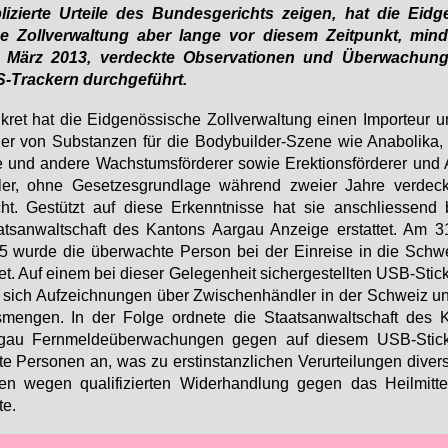
li­zier­te Ur­tei­le des Bun­des­ge­richts zei­gen, hat die Eid­ge
e Zoll­ver­wal­tung aber lan­ge vor die­sem Zeit­punkt, min­d
t März 2013, ver­deck­te Ob­ser­va­tio­nen und Über­wa­chun­
-Tra­ckern durch­ge­führt.
kret hat die Eid­ge­nös­si­sche Zoll­ver­wal­tung ei­nen Im­por­teur 
­ler von Sub­stan­zen für die Bo­dy­buil­der-Sze­ne wie Ana­bo­li­ka,
e und an­de­re Wachs­tums­för­de­rer so­wie Erek­ti­ons­för­de­rer und A
ler, oh­ne Ge­set­zes­grund­la­ge wäh­rend zwei­er Jah­re ver­dec
t. Ge­stützt auf die­se Er­kennt­nis­se hat sie an­schlies­send
ts­an­walt­schaft des Kan­tons Aar­gau An­zei­ge er­stat­tet. Am 
 wur­de die über­wach­te Per­son bei der Ein­rei­se in die Schw
tet. Auf ei­nem bei die­ser Ge­le­gen­heit si­cher­ge­stell­ten USB-Stic
 sich Auf­zeich­nun­gen über Zwi­schen­händ­ler in der Schweiz 
­men­gen. In der Fol­ge ord­ne­te die Staats­an­walt­schaft des 
­gau Fern­mel­de­über­wa­chun­gen ge­gen auf die­sem USB-Stick
r­te Per­so­nen an, was zu erst­in­stanz­li­chen Ver­ur­tei­lun­gen di­ver
en we­gen qua­li­fi­zier­ten Wi­der­hand­lung ge­gen das Heil­mit­tel
te.