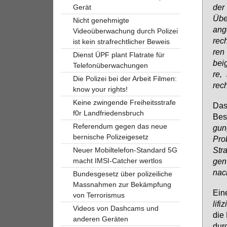
der 
Gerät
Über
Nicht genehmigte
an­g
Videoüberwachung durch Polizei
rech
ist kein strafrechtlicher Beweis
ren 
Dienst ÜPF plant Flatrate für
bei­
Telefonüberwachungen
re, 
Die Polizei bei der Arbeit Filmen:
rech
know your rights!
Keine zwingende Freiheitsstrafe
Das 
f0r Landfriedensbruch
Bes­
Referendum gegen das neue
gun­
bernische Polizeigesetz
Pro­
Stra
Neuer Mobiltelefon-Standard 5G
gen 
macht IMSI-Catcher wertlos
nach
Bundesgesetz über polizeiliche
Massnahmen zur Bekämpfung
Ei­n
von Terrorismus
li­f
Videos von Dashcams und
die 
anderen Geräten
durc