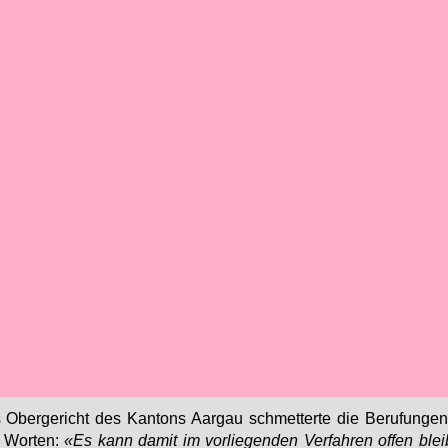
Ober­ge­richt des Kan­tons Aar­gau schmet­ter­te die Be­ru­fun­ge
 Wor­ten:
«Es kann da­mit im vor­lie­gen­den Ver­fah­ren of­fen blei