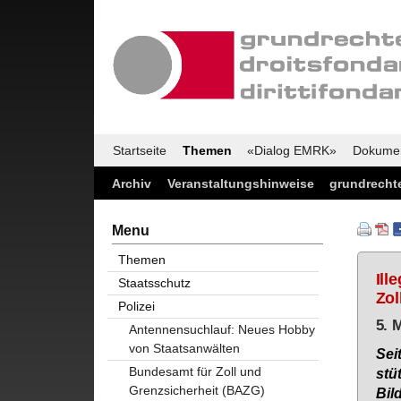
Startseite
Themen
«Dialog EMRK»
Dokume
Archiv
Veranstaltungshinweise
grundrechte
Menu
Themen
Ill
Staatsschutz
Zol
Polizei
5. 
Antennensuchlauf: Neues Hobby
von Staatsanwälten
Sei
Bundesamt für Zoll und
stüt
Grenzsicherheit (BAZG)
Bil