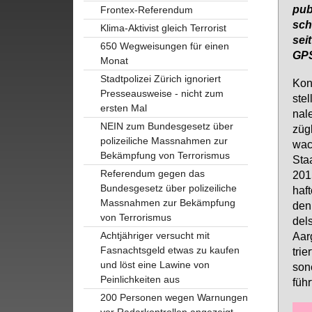
pu­b
Frontex-Referendum
sch
Klima-Aktivist gleich Terrorist
sei
650 Wegweisungen für einen
GPS
Monat
Stadtpolizei Zürich ignoriert
Kon­
Presseausweise - nicht zum
stel
ersten Mal
na­l
NEIN zum Bundesgesetz über
züg­
polizeiliche Massnahmen zur
wach
Bekämpfung von Terrorismus
Staa
Referendum gegen das
2015
Bundesgesetz über polizeiliche
haf­
Massnahmen zur Bekämpfung
den
von Terrorismus
dels
Achtjähriger versucht mit
Aar
Fasnachtsgeld etwas zu kaufen
trie
und löst eine Lawine von
so­n
Peinlichkeiten aus
führ­
200 Personen wegen Warnungen
vor Radarkontrollen angezeigt