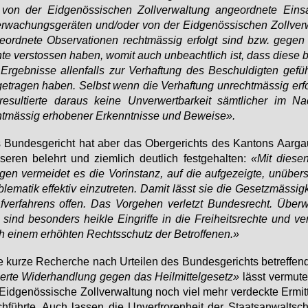
von der Eid­ge­nös­si­schen Zoll­ver­wal­tung an­ge­ord­ne­te Ein­
­wa­chungs­ge­rä­ten und/oder von der Eid­ge­nös­si­schen Zoll­ver­
e­ord­ne­te Ob­ser­va­tio­nen recht­mäs­sig er­folgt sind bzw. ge­ge
­te ver­stos­sen ha­ben, wo­mit auch un­be­acht­lich ist, dass die­se 
Er­geb­nis­se al­len­falls zur Ver­haf­tung des Be­schul­dig­ten ge­fü
ge­tra­gen ha­ben. Selbst wenn die Ver­haf­tung un­recht­mäs­sig er­f
re­sul­tier­te dar­aus kei­ne Un­ver­wert­bar­keit sämt­li­cher im N
t­mäs­sig er­ho­be­ner Er­kennt­nis­se und Be­wei­se».
Bun­des­ge­richt hat aber das Ober­ge­richts des Kan­tons Aar­ga
se­ren be­lehrt und ziem­lich deut­lich fest­ge­hal­ten:
«Mit die­se
gen ver­mei­det es die Vor­in­stanz, auf die auf­ge­zeig­te, un­über­s
ble­ma­tik ef­fek­tiv ein­zu­tre­ten. Da­mit lässt sie die Ge­setz­mäs­sig
f­ver­fah­rens of­fen. Das Vor­ge­hen ver­letzt Bun­des­recht. Über­
sind be­son­ders heik­le Ein­grif­fe in die Frei­heits­rech­te und ver
 ei­nem er­höh­ten Rechts­schutz der Be­trof­fe­nen.»
e kur­ze Re­cher­che nach Ur­tei­len des Bun­des­ge­richts be­tref­fe
i­zier­te Wi­der­hand­lung ge­gen das Heil­mit­tel­ge­setz»
lässt ver­mu­t
Eid­ge­nös­si­sche Zoll­ver­wal­tung noch viel mehr ver­deck­te Er­mit
h­führ­te. Auch las­sen die Un­ver­fro­ren­heit der Staats­an­walt­sc