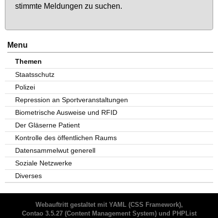
stimm­te Mel­dun­gen zu su­chen.
Menu
Themen
Staatsschutz
Polizei
Repression an Sportveranstaltungen
Biometrische Ausweise und RFID
Der Gläserne Patient
Kontrolle des öffentlichen Raums
Datensammelwut generell
Soziale Netzwerke
Diverses
Webauftritt gestaltet mit
YAML
(CSS Framework),
Contao 3.5.27
(Content Management System) und
PHPList