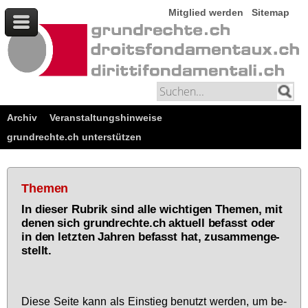
Mitglied werden
Sitemap
Archiv
Veranstaltungshinweise
grundrechte.ch unterstützen
Themen
In die­ser Ru­brik sind al­le wich­ti­gen The­men, mit
de­nen sich grund­rech­te.ch ak­tu­ell be­fasst oder
in den letz­ten Jah­ren be­fasst hat, zu­sam­men­ge­
stellt.
Die­se Sei­te kann als Ein­stieg be­nutzt wer­den, um be­