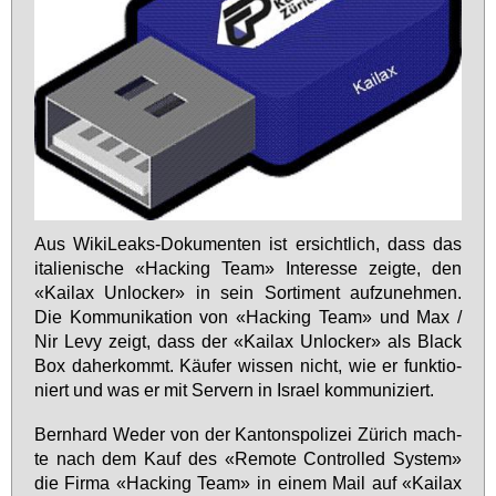
Aus Wi­ki­Leaks-Do­ku­men­ten ist er­sicht­lich, dass das
ita­lie­ni­sche «Hacking Team» In­ter­es­se zeig­te, den
«Kai­lax Un­lo­cker» in sein Sor­ti­ment auf­zu­neh­men.
Die Kom­mu­ni­ka­ti­on von «Hacking Team» und Max /
Nir Le­vy zeigt, dass der «Kai­lax Un­lo­cker» als Black
Box da­her­kommt. Käu­fer wis­sen nicht, wie er funk­tio­
niert und was er mit Ser­vern in Is­ra­el kom­mu­ni­ziert.
Bern­hard We­der von der Kan­tons­po­li­zei Zü­rich mach­
te nach dem Kauf des «Re­mo­te Con­trol­led Sys­tem»
die Fir­ma «Hacking Team» in ei­nem Mail auf «Kai­lax