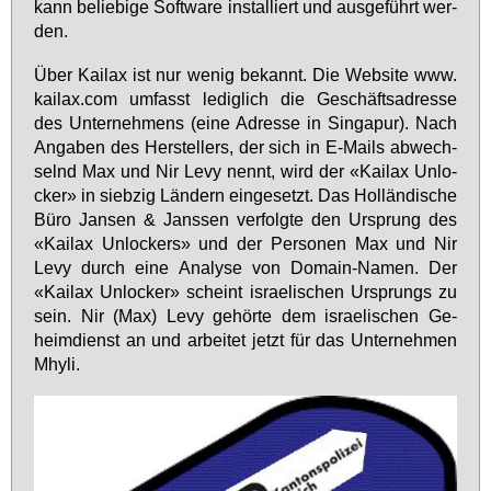
kann be­lie­bi­ge Soft­ware in­stal­liert und aus­ge­führt wer­
den.
Über Kai­lax ist nur we­nig be­kannt. Die Web­site www.​
kailax.​com um­fasst le­dig­lich die Ge­schäfts­adres­se
des Un­ter­neh­mens (ei­ne Adres­se in Sin­ga­pur). Nach
An­ga­ben des Her­stel­lers, der sich in E-Mails ab­wech­
selnd Max und Nir Le­vy nennt, wird der «Kai­lax Un­lo­
cker» in sieb­zig Län­dern ein­ge­setzt. Das Hol­län­di­sche
Bü­ro Jan­sen & Jans­sen ver­folg­te den Ur­sprung des
«Kai­lax Un­lo­ckers» und der Per­so­nen Max und Nir
Le­vy durch ei­ne Ana­ly­se von Do­main-Na­men. Der
«Kai­lax Un­lo­cker» scheint is­rae­li­schen Ur­sprungs zu
sein. Nir (Max) Le­vy ge­hör­te dem is­rae­li­schen Ge­
heim­dienst an und ar­bei­tet jetzt für das Un­ter­neh­men
Mhy­li.