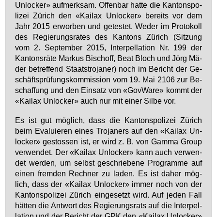
Un­lo­cker» auf­merk­sam. Of­fen­bar hat­te die Kan­tons­po­
li­zei Zü­rich den «Kai­lax Un­lo­cker» be­reits vor dem
Jahr 2015 er­wor­ben und ge­tes­tet. We­der im Pro­to­koll
des Re­gie­rungs­ra­tes des Kan­tons Zü­rich (Sit­zung
vom 2. Sep­tem­ber 2015, In­ter­pel­la­ti­on Nr. 199 der
Kan­tons­rä­te Mar­kus Bi­sch­off, Beat Bloch und Jörg Mä­
der be­tref­fend Staats­tro­ja­ner) noch im Be­richt der Ge­
schäfts­prü­fungs­kom­mis­si­on vom 19. Mai 2106 zur Be­
schaf­fung und den Ein­satz von «Gov­Wa­re» kommt der
«Kai­lax Un­lo­cker» auch nur mit ei­ner Sil­be vor.
Es ist gut mög­lich, dass die Kan­tons­po­li­zei Zü­rich
beim Eva­lu­ie­ren ei­nes Tro­ja­ners auf den «Kai­lax Un­
lo­cker» ge­stos­sen ist, er wird z. B. von Gam­ma Group
ver­wen­det. Der «Kai­lax Un­lo­cker» kann auch ver­wen­
det wer­den, um selbst ge­schrie­be­ne Pro­gram­me auf
ei­nen frem­den Rech­ner zu la­den. Es ist da­her mög­
lich, dass der «Kai­lax Un­lo­cker» im­mer noch von der
Kan­tons­po­li­zei Zü­rich ein­ge­setzt wird. Auf je­den Fall
hät­ten die Ant­wort des Re­gie­rungs­rats auf die In­ter­pel­
la­ti­on und der Be­richt der GPK den «Kai­lax Un­lo­cker»