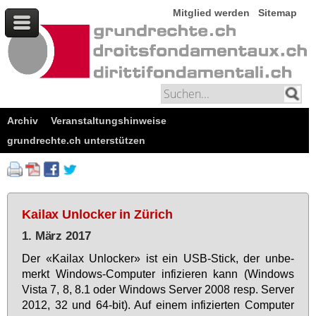
Mitglied werden
Sitemap
Archiv
Veranstaltungshinweise
grundrechte.ch unterstützen
Kailax Unlocker in Zürich
1. März 2017
Der «Kai­lax Un­lo­cker» ist ein USB-Stick, der un­be­
merkt Win­dows-Com­pu­ter in­fi­zie­ren kann (Win­dows
Vis­ta 7, 8, 8.1 oder Win­dows Ser­ver 2008 resp. Ser­ver
2012, 32 und 64-bit). Auf ei­nem in­fi­zier­ten Com­pu­ter