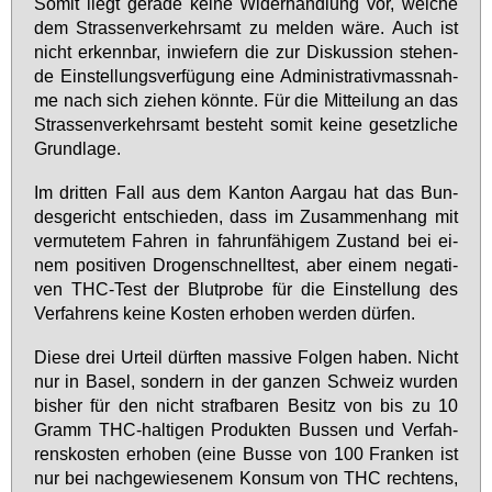
So­mit liegt ge­ra­de kei­ne Wi­der­hand­lung vor, wel­che
dem Stras­sen­ver­kehrs­amt zu mel­den wä­re. Auch ist
nicht er­kenn­bar, in­wie­fern die zur Dis­kus­si­on ste­hen­
de Ein­stel­lungs­ver­fü­gung ei­ne Ad­mi­nis­tra­tiv­mass­nah­
me nach sich zie­hen könn­te. Für die Mit­tei­lung an das
Stras­sen­ver­kehrs­amt be­steht so­mit kei­ne ge­setz­li­che
Grund­la­ge.
Im drit­ten Fall aus dem Kan­ton Aar­gau hat das Bun­
des­ge­richt ent­schie­den, dass im Zu­sam­men­hang mit
ver­mu­te­tem Fah­ren in fahr­un­fä­hi­gem Zu­stand bei ei­
nem po­si­ti­ven Dro­gen­schnell­test, aber ei­nem ne­ga­ti­
ven THC-Test der Blut­pro­be für die Ein­stel­lung des
Ver­fah­rens kei­ne Kos­ten er­ho­ben wer­den dür­fen.
Die­se drei Ur­teil dürf­ten mas­si­ve Fol­gen ha­ben. Nicht
nur in Ba­sel, son­dern in der gan­zen Schweiz wur­den
bis­her für den nicht straf­ba­ren Be­sitz von bis zu 10
Gramm THC-hal­ti­gen Pro­duk­ten Bus­sen und Ver­fah­
rens­kos­ten er­ho­ben (ei­ne Bus­se von 100 Fran­ken ist
nur bei nach­ge­wie­se­nem Kon­sum von THC rech­tens,