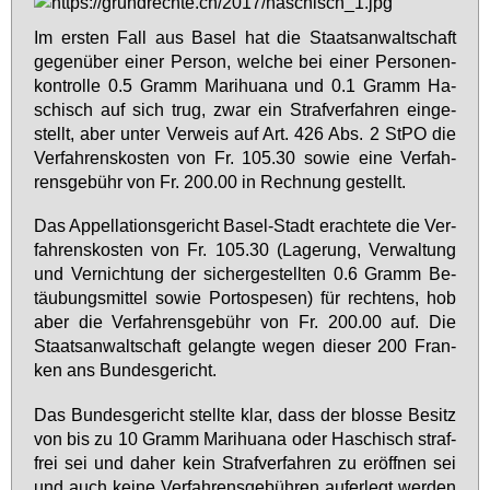
Im ers­ten Fall aus Ba­sel hat die Staats­an­walt­schaft
ge­gen­über ei­ner Per­son, wel­che bei ei­ner Per­so­nen­
kon­trol­le 0.5 Gramm Ma­ri­hua­na und 0.1 Gramm Ha­
schisch auf sich trug, zwar ein Straf­ver­fah­ren ein­ge­
stellt, aber un­ter Ver­weis auf Art. 426 Abs. 2 StPO die
Ver­fah­rens­kos­ten von Fr. 105.30 so­wie ei­ne Ver­fah­
rens­ge­bühr von Fr. 200.00 in Rech­nung ge­stellt.
Das Ap­pel­la­ti­ons­ge­richt Ba­sel-Stadt er­ach­te­te die Ver­
fah­rens­kos­ten von Fr. 105.30 (La­ge­rung, Ver­wal­tung
und Ver­nich­tung der si­cher­ge­stell­ten 0.6 Gramm Be­
täu­bungs­mit­tel so­wie Por­to­spe­sen) für rech­tens, hob
aber die Ver­fah­rens­ge­bühr von Fr. 200.00 auf. Die
Staats­an­walt­schaft ge­lang­te we­gen die­ser 200 Fran­
ken ans Bun­des­ge­richt.
Das Bun­des­ge­richt stell­te klar, dass der blos­se Be­sitz
von bis zu 10 Gramm Ma­ri­hua­na oder Ha­schisch straf­
frei sei und da­her kein Straf­ver­fah­ren zu er­öff­nen sei
und auch kei­ne Ver­fah­rens­ge­büh­ren auf­er­legt wer­den