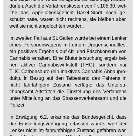
dür­fen. Auch die Ver­fah­rens­kos­ten von Fr. 105.30, wel­
che das Ap­pel­la­ti­ons­ge­richt Ba­sel-Stadt noch ge­
schützt hat­te, wa­ren nicht rech­tens, sie blei­ben aber,
weil sie nicht an­ge­foch­ten wur­den.
Im zwei­ten Fall aus St. Gal­len wur­de bei ei­nem Len­ker
ei­nes Per­so­nen­wa­gens mit ei­nem Dro­gen­schnell­test
ein po­si­ti­ves Er­geb­nis auf Alt- und Frisch­kon­sum von
Can­na­bis er­hal­ten. Ei­ne Blut­un­ter­su­chung er­gab kei­
nen ak­ti­ver Can­na­bis­wirk­stoff (THC), son­dern nur
THC-Car­bon­säu­re (ein in­ak­ti­ves Can­na­bis-Ab­bau­pro­
dukt). In Be­zug auf den Tat­be­stand des Fah­rens in
nicht fahr­fä­hi­gem Zu­stand ver­füg­te das Un­ter­su­
chungs­amt Alt­stät­ten die Ein­stel­lung des Ver­fah­rens
un­ter Mit­tei­lung an das Stras­sen­ver­kehrs­amt und die
Po­li­zei.
In Er­wä­gung 6.2. er­kann­te das Bun­des­ge­richt, dass
die Ein­stel­lungs­ver­fü­gung er­las­sen wur­de, weil der
Len­ker nicht im fahr­un­fä­hi­gen Zu­stand ge­fah­ren war.