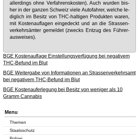
al­ler­dings oh­ne Ver­fah­rens­kos­ten). Auch wur­den bis­
her in der gan­zen Schweiz vie­le Au­to­fah­rer, wel­che le­
dig­lich im Be­sitz von THC-hal­ti­gen Pro­duk­ten wa­ren,
mit Kos­ten­auf­la­gen ein­ge­deckt und an die Stras­sen­
ver­kehrs­äm­ter ge­mel­det (zwecks Ent­zug des Füh­rer­
aus­wei­ses).
BGE Kostenauflage Einstellungsverfügung bei negativem
THC-Befund im Blut
BGE Weitergabe von Informationen an Strassenverkehrsamt
bei negativem THC-Befund im Blut
BGE Kostenauferlegung bei Besitz von weniger als 10
Gramm Cannabis
Menu
Themen
Staatsschutz
Polizei