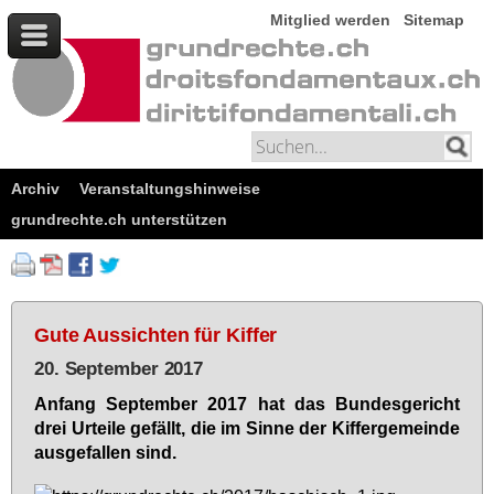
Mitglied werden
Sitemap
Archiv
Veranstaltungshinweise
grundrechte.ch unterstützen
Gute Aussichten für Kiffer
20. September 2017
An­fang Sep­tem­ber 2017 hat das Bun­des­ge­richt
drei Ur­tei­le ge­fällt, die im Sin­ne der Kif­fer­ge­mein­de
aus­ge­fal­len sind.