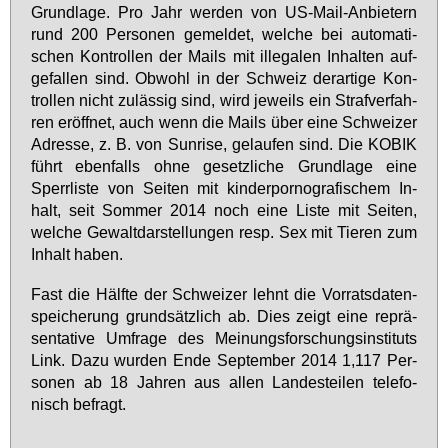
Grund­la­ge. Pro Jahr wer­den von US-Mail-An­bie­tern
rund 200 Per­so­nen ge­mel­det, wel­che bei au­to­ma­ti­
schen Kon­trol­len der Mails mit il­le­ga­len In­hal­ten auf­
ge­fal­len sind. Ob­wohl in der Schweiz der­ar­ti­ge Kon­
trol­len nicht zu­läs­sig sind, wird je­weils ein Straf­ver­fah­
ren er­öff­net, auch wenn die Mails über ei­ne Schwei­zer
Adres­se, z. B. von Sun­ri­se, ge­lau­fen sind. Die KO­BIK
führt eben­falls oh­ne ge­setz­li­che Grund­la­ge ei­ne
Sperr­lis­te von Sei­ten mit kin­der­por­no­gra­fi­schem In­
halt, seit Som­mer 2014 noch ei­ne Lis­te mit Sei­ten,
wel­che Ge­walt­dar­stel­lun­gen resp. Sex mit Tie­ren zum
In­halt ha­ben.
Fast die Hälf­te der Schwei­zer lehnt die Vor­rats­da­ten­
spei­che­rung grund­sätz­lich ab. Dies zeigt ei­ne re­prä­
sen­ta­ti­ve Um­fra­ge des Mei­nungs­for­schungs­in­sti­tuts
Link. Da­zu wur­den En­de Sep­tem­ber 2014 1,117 Per­
so­nen ab 18 Jah­ren aus al­len Lan­des­tei­len te­le­fo­
nisch be­fragt.