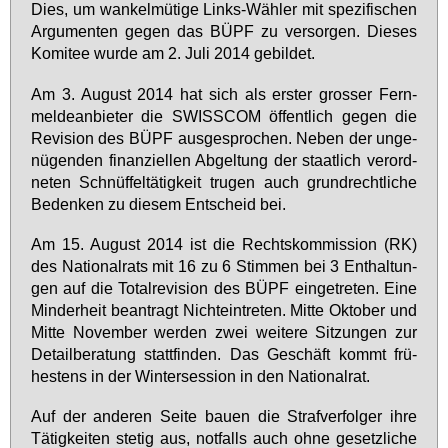
Dies, um wan­kel­mü­ti­ge Links-Wäh­ler mit spe­zi­fi­schen
Ar­gu­men­ten ge­gen das BÜPF zu ver­sor­gen. Die­ses
Ko­mi­tee wur­de am 2. Ju­li 2014 ge­bil­det.
Am 3. Au­gust 2014 hat sich als ers­ter gros­ser Fern­
mel­de­an­bie­ter die SWISS­COM öf­fent­lich ge­gen die
Re­vi­si­on des BÜPF aus­ge­spro­chen. Ne­ben der un­ge­
nü­gen­den fi­nan­zi­el­len Ab­gel­tung der staat­lich ver­ord­
ne­ten Schnüf­fel­tä­tig­keit tru­gen auch grund­recht­li­che
Be­den­ken zu die­sem Ent­scheid bei.
Am 15. Au­gust 2014 ist die Rechts­kom­mis­si­on (RK)
des Na­tio­nal­rats mit 16 zu 6 Stim­men bei 3 Ent­hal­tun­
gen auf die To­tal­re­vi­si­on des BÜPF ein­ge­tre­ten. Ei­ne
Min­der­heit be­an­tragt Nicht­ein­tre­ten. Mit­te Ok­to­ber und
Mit­te No­vem­ber wer­den zwei wei­te­re Sit­zun­gen zur
De­tail­be­ra­tung statt­fin­den. Das Ge­schäft kommt frü­
hes­tens in der Win­ter­ses­si­on in den Na­tio­nal­rat.
Auf der an­de­ren Sei­te bau­en die Straf­ver­fol­ger ih­re
Tä­tig­kei­ten ste­tig aus, not­falls auch oh­ne ge­setz­li­che