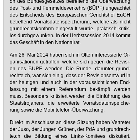
on des Bun­des­ge­set­zes be­tref­fend die Über­wa­chung
des Post- und Fern­mel­de­ver­kehrs (BÜPF) un­ge­ach­tet
des Ent­scheids des Eu­ro­päi­schen Ge­richts­hof EuGH
be­tref­fend Vor­rats­da­ten­spei­che­rung, wel­che als nicht
grund­rechts­kon­form ein­ge­stuft wur­de, prak­tisch kri­tik­
los durch­ge­wun­ken. In der Herbst­ses­si­on 2014 kommt
das Ge­schäft in den Na­tio­nal­rat.
Am 26. Mai 2014 ha­ben sich in Ol­ten in­ter­es­sier­te Or­
ga­ni­sa­tio­nen ge­trof­fen, wel­che sich ge­gen die Re­vi­si­
on des BÜPF wen­den. Die Run­de, dar­un­ter grund­
rech­te.ch, war sich ei­nig, dass der Re­vi­si­ons­ent­wurf in
der heu­ti­gen und auch in der vor­aus­sicht­li­chen End­
fas­sung mit ei­nem Re­fe­ren­dum be­kämpft wer­den
muss. Be­son­ders kri­ti­siert wer­den die Ein­füh­rung des
Staats­tro­ja­ners, die er­wei­ter­te Vor­rats­da­ten­spei­che­
rung so­wie die Mo­bil­te­le­fon-Über­wa­chung.
Di­rekt im An­schluss an die­se Sit­zung ha­ben Ver­tre­ter
der Ju­so, der Jun­gen Grü­nen, der PdA und grund­rech­
te.ch die Bil­dung ei­nes Links-Ko­mi­tees dis­ku­tiert.