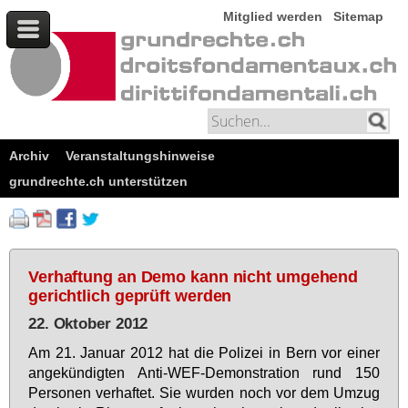
Mitglied werden
Sitemap
Archiv
Veranstaltungshinweise
grundrechte.ch unterstützen
Verhaftung an Demo kann nicht umgehend
gerichtlich geprüft werden
22. Oktober 2012
Am 21. Ja­nu­ar 2012 hat die Po­li­zei in Bern vor ei­ner
an­ge­kün­dig­ten An­ti-WEF-De­mons­tra­ti­on rund 150
Per­so­nen ver­haf­tet. Sie wur­den noch vor dem Um­zug