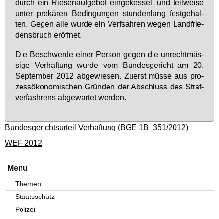
durch ein Rie­sen­auf­ge­bot ein­ge­kes­selt und teil­wei­se
un­ter pre­kä­ren Be­din­gun­gen stun­den­lang fest­ge­hal­
ten. Ge­gen al­le wur­de ein Verfsah­ren we­gen Land­frie­
dens­bruch er­öff­net.
Die Be­schwer­de ei­ner Per­son ge­gen die un­recht­mäs­
si­ge Ver­haf­tung wur­de vom Bun­des­ge­richt am 20.
Sep­tem­ber 2012 ab­ge­wie­sen. Zu­erst müs­se aus pro­
zess­öko­no­mi­schen Grün­den der Ab­schluss des Straf­
ver­fa­shrens ab­ge­war­tet wer­den.
Bundesgerichtsurteil Verhaftung (BGE 1B_351/2012)
WEF 2012
Menu
Themen
Staatsschutz
Polizei