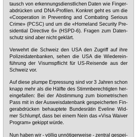
tausch von er­ken­nungs­dienst­li­chen Da­ten wie Fin­ger­
ab­drü­cken und DNA-Pro­fi­len. Kon­kret geht es um die
«Co­ope­ra­ti­on in Preven­ting and Com­ba­ting Se­rious
Cri­me» (PCSC) und um die «Home­land Se­cu­ri­ty Pre­
si­den­ti­al Di­rec­tive 6» (HSPD-6). Fra­gen zum Da­ten­
schutz sind aber nicht ge­klärt.
Ver­wehrt die Schweiz den USA den Zu­griff auf ih­re
Po­li­zei­da­ten­ban­ken, se­hen die USA die Wie­der­ein­
füh­rung der Vi­sums­pflicht für US-Rei­sen­de aus der
Schweiz vor.
Auf die­se plum­pe Er­pres­sung sind vor 3 Jah­ren schon
knapp mehr als die Hälf­te des Stimm­be­rech­tig­ten her­
ein­ge­fal­len: Bei der Ab­stim­mung zum bio­me­tri­schen
Pass mit in der Aus­weis­da­ten­bank ge­spei­cher­ten Fin­
ger­ab­drü­cken be­haup­te­te Bun­des­rä­tin Eve­li­ne Wid­
mer Schlumpf, dass bei ei­nem Nein das «Vi­sa Wai­ver
Pro­gram» ge­kippt wür­de.
Nun ha­ben wir - völ­lig un­nö­ti­ger­wei­se - zen­tral ge­spei­