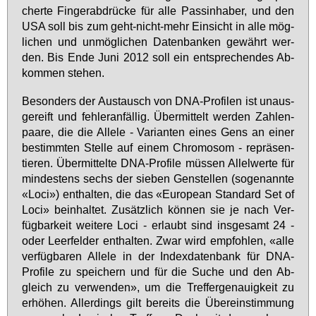
cher­te Fin­ger­ab­drü­cke für al­le Passin­ha­ber, und den
USA soll bis zum geht-nicht-mehr Ein­sicht in al­le mög­
li­chen und un­mög­li­chen Da­ten­ban­ken ge­währt wer­
den. Bis En­de Ju­ni 2012 soll ein ent­spre­chen­des Ab­
kom­men ste­hen.
Be­son­ders der Aus­tausch von DNA-Pro­fi­len ist un­aus­
ge­reift und feh­ler­an­fäl­lig. Über­mit­telt wer­den Zah­len­
paa­re, die die Al­le­le - Va­ri­an­ten ei­nes Gens an ei­ner
be­stimm­ten Stel­le auf ei­nem Chro­mo­som - re­prä­sen­
tie­ren. Über­mit­tel­te DNA-Pro­fi­le müs­sen Al­lel­wer­te für
min­des­tens sechs der sie­ben Gen­stel­len (so­ge­nann­te
«Lo­ci») ent­hal­ten, die das «Eu­ro­pean Stan­dard Set of
Lo­ci» be­inhal­tet. Zu­sätz­lich kön­nen sie je nach Ver­
füg­bar­keit wei­te­re Lo­ci - er­laubt sind ins­ge­samt 24 -
oder Leer­fel­der ent­hal­ten. Zwar wird emp­foh­len, «al­le
ver­füg­ba­ren Al­le­le in der In­dex­da­ten­bank für DNA-
Pro­fi­le zu spei­chern und für die Su­che und den Ab­
gleich zu ver­wen­den», um die Tref­fer­ge­nau­ig­keit zu
er­hö­hen. Al­ler­dings gilt be­reits die Über­ein­stim­mung