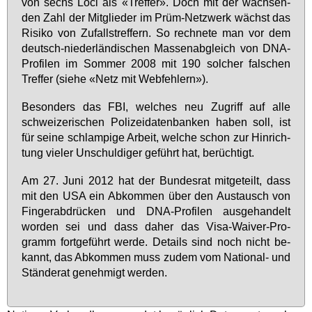
von sechs Lo­ci als «Tref­fer». Doch mit der wach­sen­
den Zahl der Mit­glie­der im Prüm-Netz­werk wächst das
Ri­si­ko von Zu­falls­tref­fern. So rech­ne­te man vor dem
deutsch-nie­der­län­di­schen Mas­sen­ab­gleich von DNA-
Pro­fi­len im Som­mer 2008 mit 190 sol­cher fal­schen
Tref­fer (sie­he «Netz mit Web­feh­lern»).
Be­son­ders das FBI, wel­ches neu Zu­griff auf al­le
schwei­ze­ri­schen Po­li­zei­da­ten­ban­ken ha­ben soll, ist
für sei­ne schlam­pi­ge Ar­beit, wel­che schon zur Hin­rich­
tung vie­ler Un­schul­di­ger ge­führt hat, be­rüch­tigt.
Am 27. Ju­ni 2012 hat der Bun­des­rat mit­ge­teilt, dass
mit den USA ein Ab­kom­men über den Aus­tausch von
Fin­ger­ab­drü­cken und DNA-Pro­fi­len aus­ge­han­delt
wor­den sei und dass da­her das Vi­sa-Wai­ver-Pro­
gramm fort­ge­führt wer­de. De­tails sind noch nicht be­
kannt, das Ab­kom­men muss zu­dem vom Na­tio­nal- und
Stän­de­rat ge­neh­migt wer­den.