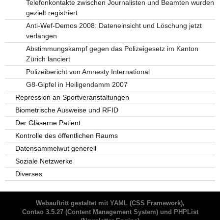
Telefonkontakte zwischen Journalisten und Beamten wurden
gezielt registriert
Anti-Wef-Demos 2008: Dateneinsicht und Löschung jetzt
verlangen
Abstimmungskampf gegen das Polizeigesetz im Kanton
Zürich lanciert
Polizeibericht von Amnesty International
G8-Gipfel in Heiligendamm 2007
Repression an Sportveranstaltungen
Biometrische Ausweise und RFID
Der Gläserne Patient
Kontrolle des öffentlichen Raums
Datensammelwut generell
Soziale Netzwerke
Diverses
Webauftritt gestaltet mit
YAML
(CSS Framework),
Contao 3.5.27
(Content Management System) und
PHPList