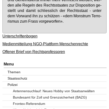
den al­le Re­geln des Rechts­staa­tes zur Dis­po­si­ti­on ge­
stellt und da­mit schliess­lich der Rechts­staat - un­ter
dem Vor­wand ihn zu schüt­zen - «dem Mons­trum Ter­ro­
ris­mus zum Frass vor­ge­wor­fen».
Unterschriftenbogen
Medienmitteilung NGO-Plattform Menschenrechte
Offener Brief von Rechtsprofessoren
Menu
Themen
Staatsschutz
Polizei
Antennensuchlauf: Neues Hobby von Staatsanwälten
Bundesamt für Zoll und Grenzsicherheit (BAZG)
Frontex-Referendum