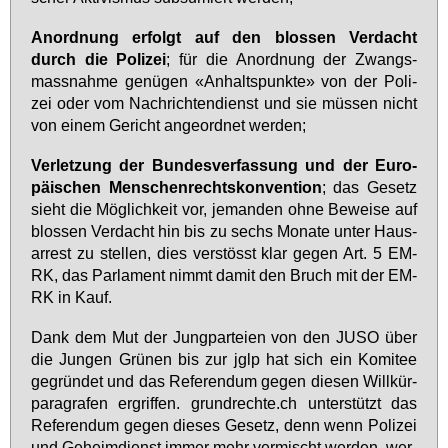
An­ord­nung er­folgt auf den blos­sen Ver­dacht
durch die Po­li­zei
; für die An­ord­nung der Zwangs­
mass­nah­me ge­nü­gen «An­halts­punk­te» von der Po­li­
zei oder vom Nach­rich­ten­dienst und sie müs­sen nicht
von ei­nem Ge­richt an­ge­ord­net wer­den;
Ver­let­zung der Bun­des­ver­fas­sung und der Eu­ro­
päi­schen Men­schen­rechts­kon­ven­ti­on
; das Ge­setz
sieht die Mög­lich­keit vor, je­man­den oh­ne Be­wei­se auf
blos­sen Ver­dacht hin bis zu sechs Mo­na­te un­ter Haus­
ar­rest zu stel­len, dies ver­stösst klar ge­gen Art. 5 EM­
RK, das Par­la­ment nimmt da­mit den Bruch mit der EM­
RK in Kauf.
Dank dem Mut der Jung­par­tei­en von den JU­SO über
die Jun­gen Grü­nen bis zur jglp hat sich ein Ko­mi­tee
ge­grün­det und das Re­fe­ren­dum ge­gen die­sen Will­kür­
pa­ra­gra­fen er­grif­fen. grund­rech­te.ch un­ter­stützt das
Re­fe­ren­dum ge­gen die­ses Ge­setz, denn wenn Po­li­zei
und Ge­heim­dienst im­mer mehr ver­mischt wer­den, wer­