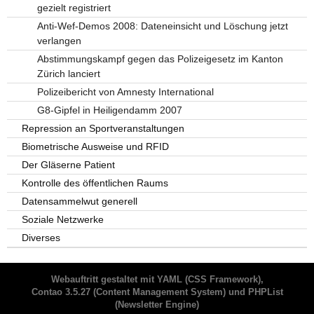
gezielt registriert
Anti-Wef-Demos 2008: Dateneinsicht und Löschung jetzt
verlangen
Abstimmungskampf gegen das Polizeigesetz im Kanton
Zürich lanciert
Polizeibericht von Amnesty International
G8-Gipfel in Heiligendamm 2007
Repression an Sportveranstaltungen
Biometrische Ausweise und RFID
Der Gläserne Patient
Kontrolle des öffentlichen Raums
Datensammelwut generell
Soziale Netzwerke
Diverses
Webauftritt gestaltet mit
YAML
(CSS Framework),
Contao 3.5.27
(Content Management System) und
PHPList
(Newsletter Engine)