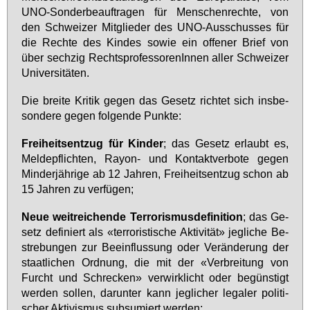
UNO-Son­der­be­auf­tra­gen für Men­schen­rech­te, von
den Schwei­zer Mit­glie­der des UNO-Aus­schus­ses für
die Rech­te des Kin­des so­wie ein of­fe­ner Brief von
über sech­zig Rechts­pro­fes­so­ren­In­nen al­ler Schwei­zer
Uni­ver­si­tä­ten.
Die brei­te Kri­tik ge­gen das Ge­setz rich­tet sich ins­be­
son­de­re ge­gen fol­gen­de Punk­te:
Frei­heits­ent­zug für Kin­der
; das Ge­setz er­laubt es,
Mel­de­pflich­ten, Rayon- und Kon­takt­ver­bo­te ge­gen
Min­der­jäh­ri­ge ab 12 Jah­ren, Frei­heits­ent­zug schon ab
15 Jah­ren zu ver­fü­gen;
Neue weit­rei­chen­de Ter­ro­ris­mus­de­fi­ni­ti­on
; das Ge­
setz de­fi­niert als «ter­ro­ris­ti­sche Ak­ti­vi­tät» jeg­li­che Be­
stre­bun­gen zur Be­ein­flus­sung oder Ver­än­de­rung der
staat­li­chen Ord­nung, die mit der «Ver­brei­tung von
Furcht und Schre­cken» ver­wirk­licht oder be­güns­tigt
wer­den sol­len, dar­un­ter kann jeg­li­cher le­ga­ler po­li­ti­
scher Ak­ti­vis­mus sub­su­miert wer­den;