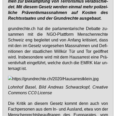
men zur Be­kämp­fung von Ter­ro­ris­mus ver­ab­schie­
det. Mit die­sem Ge­setz wer­den ein­mal mehr po­li­zei­
li­che Prä­ven­tiv­mass­nah­men auf Kos­ten des
Rechts­staa­tes und der Grund­rech­te aus­ge­baut.
grund­rech­te.ch hat die par­la­men­ta­ri­sche De­bat­te zu­
sam­men mit die NGO-Platt­form Men­schen­rech­te
Schweiz eng be­glei­tet und von An­fang kri­ti­siert, dass
mit den im Ge­setz vor­ge­se­hen Mass­nah­men und De­fi­
ni­tio­nen der staat­li­chen Will­kür Tür und Tor ge­öff­net
wird. Ins­be­son­de­re wird mit dem Haus­ar­rest ei­ne Prä­
ven­tiv­haft ein­ge­führt, wel­che durch die EM­RK klar un­
ter­sagt ist.
Lohn­hof Ba­sel, Bild An­dre­as Schwarz­kopf, Crea­ti­ve
Com­mons CC0 Li­cen­se
Die Kri­tik an die­sem Ge­setz kommt denn auch von
Fach­per­so­nen aus dem In- und Aus­land, et­wa von der
Men­schen­rechts­be­auf­tra­gen des Eu­ro­pa­ra­tes, vom