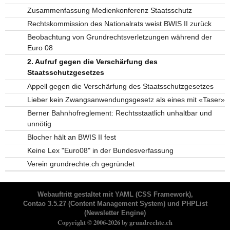
Zusammenfassung Medienkonferenz Staatsschutz
Rechtskommission des Nationalrats weist BWIS II zurück
Beobachtung von Grundrechtsverletzungen während der
Euro 08
2. Aufruf gegen die Verschärfung des
Staatsschutzgesetzes
Appell gegen die Verschärfung des Staatsschutzgesetzes
Lieber kein Zwangsanwendungsgesetz als eines mit «Taser»
Berner Bahnhofreglement: Rechtsstaatlich unhaltbar und
unnötig
Blocher hält an BWIS II fest
Keine Lex "Euro08" in der Bundesverfassung
Verein grundrechte.ch gegründet
Webauftritt gestaltet mit
YAML
(CSS Framework),
Contao 3.5.27
(Content Management System) und
PHPList
(Newsletter Engine)
Copyright © 2006-2026 by grundrechte.ch