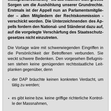
Sor­gen um die Aus­höh­lung un­se­rer Grund­rech­te.
Erst­mals ist der Ap­pell nun an Par­la­ments­mit­glie­
der – al­len Mit­glie­dern der Rechts­kom­mis­si­on -
ver­schickt wor­den. Die Un­ter­zeich­nen­den des Ap­
pells for­dern den Na­tio­nal- und Stän­de­rat da­zu auf,
auf die vor­ge­leg­te Ver­schär­fung des Staats­schutz­
ge­set­zes nicht ein­zu­tre­ten.
Die Vor­la­ge wä­re mit schwer­wie­gen­den Ein­grif­fen in
die Per­sön­lich­keit der Be­trof­fe­nen ver­bun­den. Sie
weckt schwe­re Be­den­ken. Den vor­ge­se­hen Be­fug­nis­
sen ste­hen kei­ne ge­nü­gen­den rechts­staat­li­che Leit­
plan­ken ge­gen­über, denn
der DAP bräuch­te kei­nen kon­kre­ten Ver­dacht, um
tä­tig zu wer­den;
es gibt kei­ne bzw. kei­ne grif­fi­ge rich­ter­li­che Kon­trol­
le der Mass­nah­men,