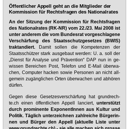
Öffentlicher Appell geht an die Mitglieder der
Kommission für Rechtsfragen des Nationalrates
An der Sit­zung der Kom­mis­si­on für Rechts­fra­gen
des Na­tio­nal­ra­tes (RK-NR) vom 22./23. Mai 2008 ist
un­ter an­de­rem die vom Bun­des­rat vor­ge­schla­ge­ne
Ver­schär­fung des Staats­schutz­ge­set­zes (BWIS)
trak­tan­diert.
Da­mit sol­len die Kom­pe­ten­zen der
Staats­schüt­zer stark aus­ge­baut wer­den: U. a. soll der
„Dienst für Ana­ly­se und Prä­ven­ti­on“ DAP nun in ge­
wis­sen Be­rei­chen Post, Te­le­fon und E-Mail über­wa­
chen, Com­pu­ter ha­cken so­wie Per­so­nen an nicht all­
ge­mein zu­gäng­li­chen Or­ten über­wa­chen und ab­hö­ren
dür­fen.
Ge­gen die­se Ge­set­zes­ver­schär­fung hat grund­rech­
te.ch ei­nen öf­fent­li­chen Ap­pell lan­ciert,
un­ter­stützt
durch pro­mi­nen­te Ex­po­nen­tIn­nen aus Kul­tur und
Po­li­tik. Täg­lich un­ter­zeich­nen zahl­rei­che Bür­ge­rin­
nen und Bür­ger den Ap­pell (ak­tu­el­le Lis­te un­ter
www.​gru​ndre​chte.​ch
) - sie al­le ma­chen sich gros­se