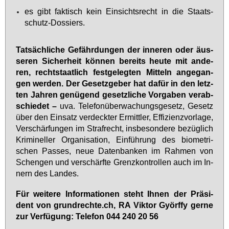
es gibt fak­tisch kein Ein­sichts­recht in die Staats­
schutz-Dos­siers.
Tat­säch­li­che Ge­fähr­dun­gen der in­ne­ren oder äus­
se­ren Si­cher­heit kön­nen be­reits heu­te mit an­de­
ren, recht­staat­lich fest­ge­leg­ten Mit­teln an­ge­gan­
gen wer­den. Der Ge­setz­ge­ber hat da­für in den letz­
ten Jah­ren ge­nü­gend ge­setz­li­che Vor­ga­ben ver­ab­
schie­det –
uva. Te­le­fon­über­wa­chungs­ge­setz, Ge­setz
über den Ein­satz ver­deck­ter Er­mitt­ler, Ef­fi­zi­enz­vor­la­ge,
Ver­schär­fun­gen im Straf­recht, ins­be­son­de­re be­züg­lich
Kri­mi­nel­ler Or­ga­ni­sa­ti­on, Ein­füh­rung des bio­me­tri­
schen Pas­ses, neue Da­ten­ban­ken im Rah­men von
Schen­gen und ver­schärf­te Grenz­kon­trol­len auch im In­
nern des Lan­des.
Für wei­te­re In­for­ma­tio­nen steht Ih­nen der Prä­si­
dent von grund­rech­te.ch, RA Vik­tor Györf­fy ger­ne
zur Ver­fü­gung: Te­le­fon 044 240 20 56