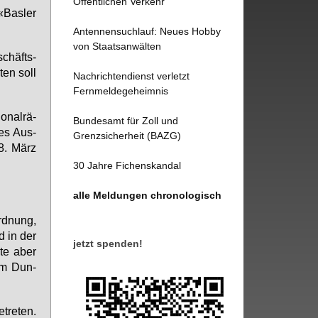
Öffentlichen Verkehr
«Bas­ler
Antennensuchlauf: Neues Hobby
von Staatsanwälten
schäfts­
­ten soll
Nachrichtendienst verletzt
Fernmeldegeheimnis
o­nal­rä­
Bundesamt für Zoll und
hes Aus­
Grenzsicherheit (BAZG)
18. März
30 Jahre Fichenskandal
alle Meldungen chronologisch
rd­nung,
d in der
jetzt spenden!
­te aber
 im Dun­
tre­ten.