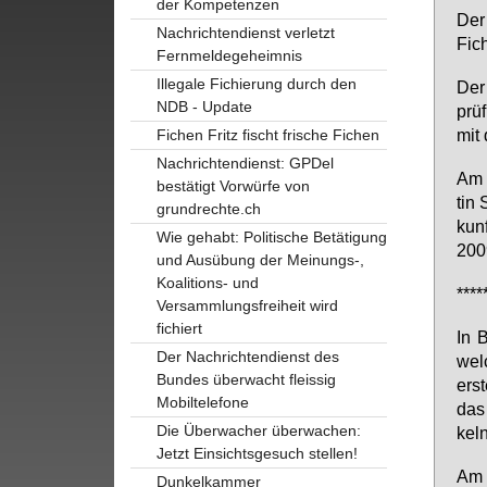
der Kompetenzen
Der 
Nachrichtendienst verletzt
Fi­c
Fernmeldegeheimnis
Illegale Fichierung durch den
Der 
NDB - Update
prü­
mit 
Fichen Fritz fischt frische Fichen
Nachrichtendienst: GPDel
Am 1
bestätigt Vorwürfe von
tin 
grundrechte.ch
kun
Wie gehabt: Politische Betätigung
200
und Ausübung der Meinungs-,
Koalitions- und
****
Versammlungsfreiheit wird
fichiert
In B
Der Nachrichtendienst des
wel­
Bundes überwacht fleissig
ers­
Mobiltelefone
das 
Die Überwacher überwachen:
keln
Jetzt Einsichtsgesuch stellen!
Am 1
Dunkelkammer