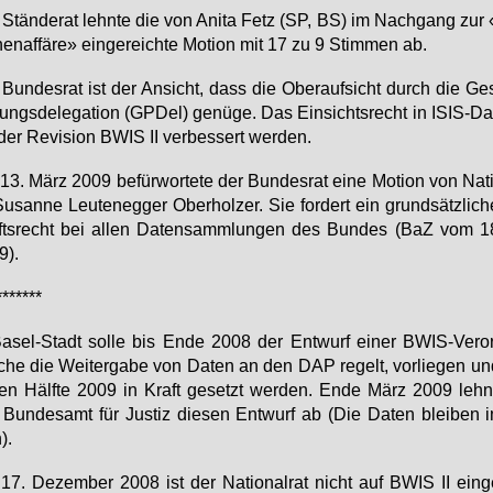
Stän­de­rat lehn­te die von Ani­ta Fetz (SP, BS) im Nach­gang zur 
hen­af­fä­re» ein­ge­reich­te Mo­ti­on mit 17 zu 9 Stim­men ab.
Bun­des­rat ist der An­sicht, dass die Ober­auf­sicht durch die Ge­
fungs­de­le­ga­ti­on (GPDel) ge­nü­ge. Das Ein­sichts­recht in ISIS-Da
der Re­vi­si­on BWIS II ver­bes­sert wer­den.
3. März 2009 be­für­wor­te­te der Bun­des­rat ei­ne Mo­ti­on von Na­ti
Su­san­ne Leu­ten­egger Ober­hol­zer. Sie for­dert ein grund­sätz­li­c
fts­recht bei al­len Da­ten­samm­lun­gen des Bun­des (BaZ vom 
9).
*******
a­sel-Stadt sol­le bis En­de 2008 der Ent­wurf ei­ner BWIS-Ver­o
che die Wei­ter­ga­be von Da­ten an den DAP re­gelt, vor­lie­gen un
ten Hälf­te 2009 in Kraft ge­setzt wer­den. En­de März 2009 lehn
Bun­des­amt für Jus­tiz die­sen Ent­wurf ab (Die Da­ten blei­ben
).
7. De­zem­ber 2008 ist der Na­tio­nal­rat nicht auf BWIS II ein­ge­