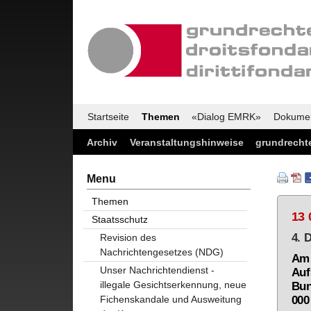
Startseite
Themen
«Dialog EMRK»
Dokume
Archiv
Veranstaltungshinweise
grundrechte
Menu
Themen
13 
Staatsschutz
4. 
Revision des
Nachrichtengesetzes (NDG)
Am 
Unser Nachrichtendienst -
Auf
illegale Gesichtserkennung, neue
Bun
000
Fichenskandale und Ausweitung