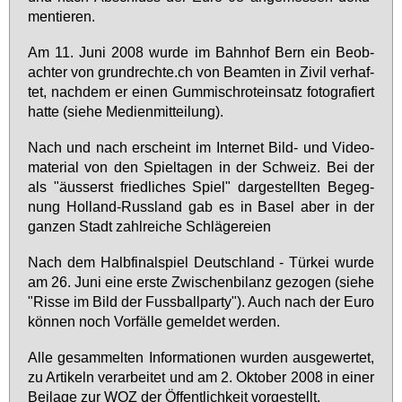
men­tie­ren.
Am 11. Ju­ni 2008 wur­de im Bahn­hof Bern ein Be­ob­
ach­ter von grund­rech­te.ch von Be­am­ten in Zi­vil ver­haf­
tet, nach­dem er ei­nen Gum­mi­schro­t­e­in­satz fo­to­gra­fiert
hat­te (sie­he Me­di­en­mit­tei­lung).
Nach und nach er­scheint im In­ter­net Bild- und Vi­deo­
ma­te­ri­al von den Spiel­ta­gen in der Schweiz. Bei der
als "äus­serst fried­li­ches Spiel" dar­ge­stell­ten Be­geg­
nung Hol­land-Russ­land gab es in Ba­sel aber in der
gan­zen Stadt zahl­rei­che Schlä­ge­rei­en
Nach dem Halb­fi­nal­spiel Deutsch­land - Tür­kei wur­de
am 26. Ju­ni ei­ne ers­te Zwi­schen­bi­lanz ge­zo­gen (sie­he
"Ris­se im Bild der Fuss­ball­par­ty"). Auch nach der Eu­ro
kön­nen noch Vor­fäl­le ge­mel­det wer­den.
Al­le ge­sam­mel­ten In­for­ma­tio­nen wur­den aus­ge­wer­tet,
zu Ar­ti­keln ver­ar­bei­tet und am 2. Ok­to­ber 2008 in ei­ner
Bei­la­ge zur WOZ der Öf­fent­lich­keit vor­ge­stellt.