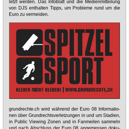
letzt wer­den. Das In­fo­blatt und die Me­di­en­mit­tei­lung
von DJS ent­hal­ten Tipps, um Pro­ble­me rund um die
Eu­ro zu ver­mei­den.
grund­rech­te.ch wird wäh­rend der Eu­ro 08 In­for­ma­tio­
nen über Grund­rechts­ver­let­zun­gen in und um Sta­di­en,
in Pu­blic View­ing Zo­nen und in Fan­mei­len sam­meln
und nach Ab­schluss der Eu­ro 08 an­ge­mes­sen do­ku­