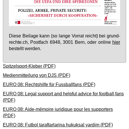
Die­se Bei­la­ge kann (so lan­ge Vor­rat reicht) bei grund­
rech­te.ch, Post­fach 6948, 3001 Bern, oder on­line
hier
be­stellt wer­den.
Spitzelsport-Kleber (PDF)
Medienmitteilung von DJS (PDF)
EURO 08: Rechtshilfe für Fussballfans (PDF)
EURO 08: Legal support and helpful advice for football fans
(PDF)
EURO 08: Aide-mémoire juridique pour les supporters
(PDF)
EURO 08: Futbol taraftarlarina hukuksal yardim (PDF)